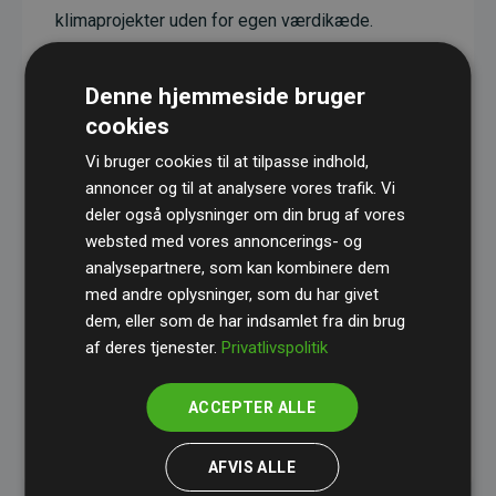
klimaprojekter uden for egen værdikæde.
Projekterne har en dokumenteret CO₂-
reducerende effekt, som i gennemsnit svarer til
Denne hjemmeside bruger
dobbelt så meget CO₂ som den estimerede
cookies
udledning fra hjemmesiden.
Vi bruger cookies til at tilpasse indhold,
Alle projekter er verificeret gennem
Gold
annoncer og til at analysere vores trafik. Vi
deler også oplysninger om din brug af vores
Standard
– en international ordning, der sikrer høj
websted med vores annoncerings- og
kvalitet og gennemsigtighed i klimainvesteringer.
analysepartnere, som kan kombinere dem
Du kan læse mere om de konkrete projekter
her.
med andre oplysninger, som du har givet
dem, eller som de har indsamlet fra din brug
af deres tjenester.
Privatlivspolitik
ACCEPTER ALLE
initiativet Websites, der støtter klimaprojekter
AFVIS ALLE