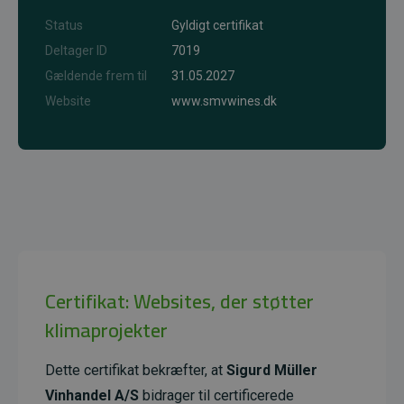
Status
Gyldigt certifikat
Deltager ID
7019
Gældende frem til
31.05.2027
Website
www.smvwines.dk
Certifikat: Websites, der støtter
klimaprojekter
Dette certifikat bekræfter, at
Sigurd Müller
Vinhandel A/S
bidrager til certificerede