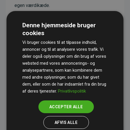
egen værdikæde.
Projekterne har en dokumenteret CO₂-
reducerende effekt, som i gennemsnit svarer til
Denne hjemmeside bruger
dobbelt så meget CO₂ som den estimerede
cookies
udledning fra hjemmesiden.
Vi bruger cookies til at tilpasse indhold,
Alle projekter er verificeret gennem
Gold
annoncer og til at analysere vores trafik. Vi
deler også oplysninger om din brug af vores
Standard
– en international ordning, der sikrer høj
websted med vores annoncerings- og
kvalitet og gennemsigtighed i klimainvesteringer.
analysepartnere, som kan kombinere dem
Du kan læse mere om de konkrete projekter
her.
med andre oplysninger, som du har givet
dem, eller som de har indsamlet fra din brug
af deres tjenester.
Privatlivspolitik
ACCEPTER ALLE
initiativet Websites, der støtter klimaprojekter
AFVIS ALLE