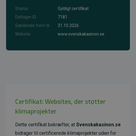
Status
Gyldigt certifikat
Deltager ID
7181
Gældende frem til
31.10.2026
Website
www.svenskakasinon.se
Certifikat: Websites, der støtter
klimaprojekter
Dette certifikat bekræfter, at
Svenskakasinon.se
bidrager til certificerede klimaprojekter uden for