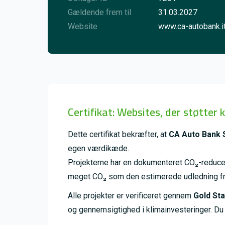
Gældende frem til
31.03.2027
Website
www.ca-autobank.i
Certifikat: Websites, der støtter 
Dette certifikat bekræfter, at
CA Auto Bank 
egen værdikæde.
Projekterne har en dokumenteret CO₂-reducer
meget CO₂ som den estimerede udledning f
Alle projekter er verificeret gennem
Gold St
og gennemsigtighed i klimainvesteringer. D