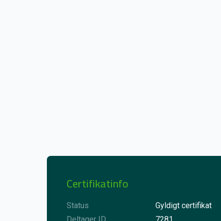
Certifikatinfo
Status
Gyldigt certifikat
Deltager ID
7281