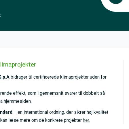
t
klimaprojekter
S.p.A
bidrager til certificerede klimaprojekter uden for
ende effekt, som i gennemsnit svarer til dobbelt så
ra hjemmesiden.
andard
– en international ordning, der sikrer høj kvalitet
u kan læse mere om de konkrete projekter
her.