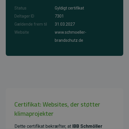
Status
Gyldigt certifikat
Deltager ID
7301
Gældende frem til
31.03.2027
Website
www.schmoeller-
brandschutz.de
Certifikat: Websites, der støtter
klimaprojekter
Dette certifikat bekræfter, at
IBB Schmöller