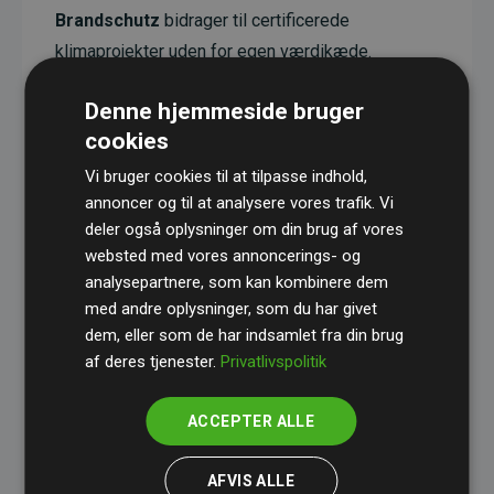
Brandschutz
bidrager til certificerede
klimaprojekter uden for egen værdikæde.
Projekterne har en dokumenteret CO₂-
Denne hjemmeside bruger
reducerende effekt, som i gennemsnit svarer til
cookies
dobbelt så meget CO₂ som den estimerede
udledning fra hjemmesiden.
Vi bruger cookies til at tilpasse indhold,
annoncer og til at analysere vores trafik. Vi
Alle projekter er verificeret gennem
Gold
deler også oplysninger om din brug af vores
Standard
– en international ordning, der sikrer høj
websted med vores annoncerings- og
kvalitet og gennemsigtighed i klimainvesteringer.
analysepartnere, som kan kombinere dem
med andre oplysninger, som du har givet
Du kan læse mere om de konkrete projekter
her.
dem, eller som de har indsamlet fra din brug
af deres tjenester.
Privatlivspolitik
ACCEPTER ALLE
initiativet Websites, der støtter klimaprojekter
AFVIS ALLE