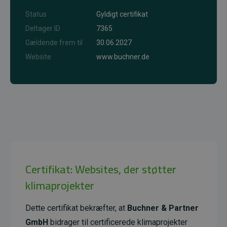
Status
Gyldigt certifikat
Deltager ID
7365
Gældende frem til
30.06.2027
Website
www.buchner.de
Certifikat: Websites, der støtter
klimaprojekter
Dette certifikat bekræfter, at
Buchner & Partner
GmbH
bidrager til certificerede klimaprojekter