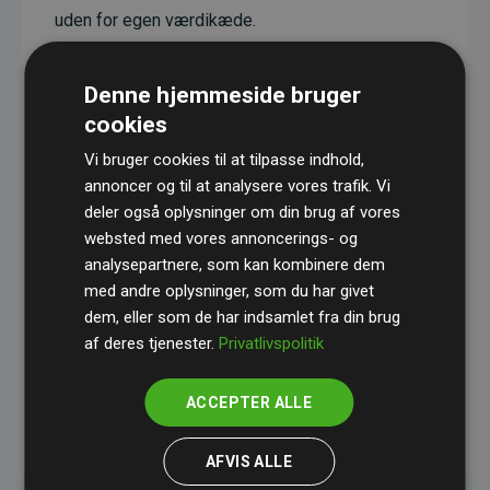
uden for egen værdikæde.
Projekterne har en dokumenteret CO₂-
reducerende effekt, som i gennemsnit svarer til
Denne hjemmeside bruger
dobbelt så meget CO₂ som den estimerede
cookies
udledning fra hjemmesiden.
Vi bruger cookies til at tilpasse indhold,
Alle projekter er verificeret gennem
Gold
annoncer og til at analysere vores trafik. Vi
deler også oplysninger om din brug af vores
Standard
– en international ordning, der sikrer høj
websted med vores annoncerings- og
kvalitet og gennemsigtighed i klimainvesteringer.
analysepartnere, som kan kombinere dem
Du kan læse mere om de konkrete projekter
her.
med andre oplysninger, som du har givet
dem, eller som de har indsamlet fra din brug
af deres tjenester.
Privatlivspolitik
ACCEPTER ALLE
initiativet Websites, der støtter klimaprojekter
AFVIS ALLE