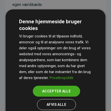
egen værdikæde.
Projekterne har en dokumenteret CO₂-
reducerende effekt, som i gennemsnit svarer til
Denne hjemmeside bruger
dobbelt så meget CO₂ som den estimerede
cookies
udledning fra hjemmesiden.
Vi bruger cookies til at tilpasse indhold,
Alle projekter er verificeret gennem
Gold
annoncer og til at analysere vores trafik. Vi
deler også oplysninger om din brug af vores
Standard
– en international ordning, der sikrer høj
websted med vores annoncerings- og
kvalitet og gennemsigtighed i klimainvesteringer.
analysepartnere, som kan kombinere dem
Du kan læse mere om de konkrete projekter
her.
med andre oplysninger, som du har givet
dem, eller som de har indsamlet fra din brug
af deres tjenester.
Privatlivspolitik
ACCEPTER ALLE
initiativet Websites, der støtter klimaprojekter
AFVIS ALLE