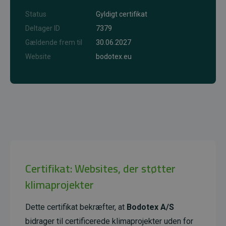
Status
Gyldigt certifikat
Deltager ID
7379
Gældende frem til
30.06.2027
Website
bodotex.eu
Certifikat: Websites, der støtter
klimaprojekter
Dette certifikat bekræfter, at
Bodotex A/S
bidrager til certificerede klimaprojekter uden for