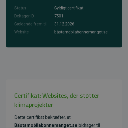
Status
Gyldigt certifikat
Deltager ID
7501
Gældende frem til
31.12.2026
Website
bästamobilabonnemanget.se
Certifikat: Websites, der støtter
klimaprojekter
Dette certifikat bekræfter, at
Bästamobilabonnemanget.se
bidrager til