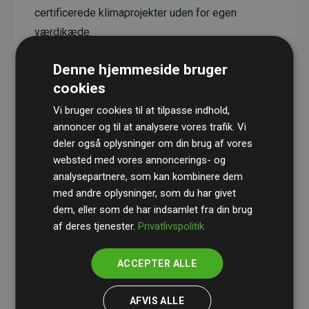
certificerede klimaprojekter uden for egen
værdikæde.
Projekterne har en dokumenteret CO₂-
Denne hjemmeside bruger
reducerende effekt, som i gennemsnit svarer til
cookies
dobbelt så meget CO₂ som den estimerede
udledning fra hjemmesiden.
Vi bruger cookies til at tilpasse indhold,
annoncer og til at analysere vores trafik. Vi
Alle projekter er verificeret gennem
Gold
deler også oplysninger om din brug af vores
Standard
– en international ordning, der sikrer høj
websted med vores annoncerings- og
kvalitet og gennemsigtighed i klimainvesteringer.
analysepartnere, som kan kombinere dem
med andre oplysninger, som du har givet
Du kan læse mere om de konkrete projekter
her.
dem, eller som de har indsamlet fra din brug
af deres tjenester.
Privatlivspolitik
ACCEPTER ALLE
initiativet Websites, der støtter klimaprojekter
AFVIS ALLE