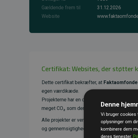
Gældende frem til
31.12.2026
Website
www.faktaomfonde
Certifikat: Websites, der støtter 
Dette certifikat bekræfter, at
Faktaomfonde
egen værdikæde.
Projekterne har en dokumenteret CO₂-reducer
Denne hjemm
meget CO₂ som den estimerede udledning f
Vi bruger cookies t
Alle projekter er verificeret gennem
Gold St
oplysninger om di
og gennemsigtighed i klimainvesteringer. D
kombinere dem med
deres tjenester.
Pr