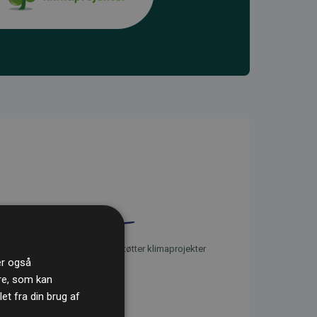
initiativet Websites, der støtter klimaprojekter
ler også
re, som kan
t fra din brug af