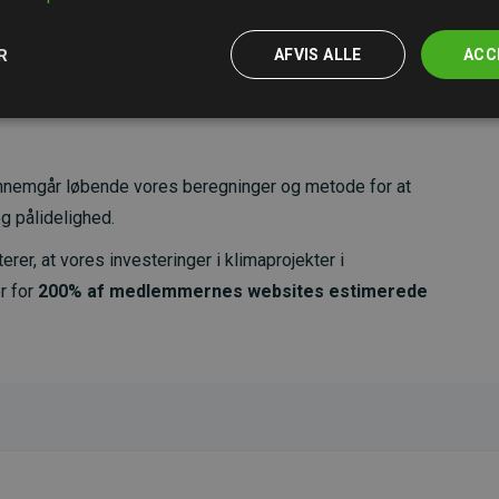
R
AFVIS ALLE
ACC
nemgår løbende vores beregninger og metode for at
g pålidelighed.
er, at vores investeringer i klimaprojekter i
r for
200% af medlemmernes websites estimerede