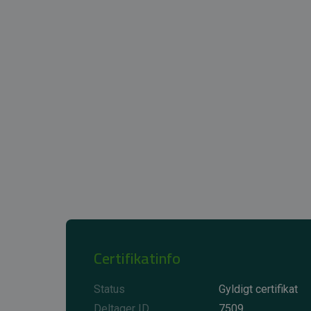
Certifikatinfo
Status
Gyldigt certifikat
Deltager ID
7509