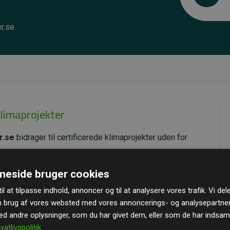
r.se
klimaprojekter
r.se
bidrager til certificerede klimaprojekter uden for
ende effekt, som i gennemsnit svarer til dobbelt så
eside bruger cookies
ra hjemmesiden.
il at tilpasse indhold, annoncer og til at analysere vores trafik. Vi de
andard
– en international ordning, der sikrer høj kvalitet
n brug af vores websted med vores annoncerings- og analysepartne
u kan læse mere om de konkrete projekter
her.
 andre oplysninger, som du har givet dem, eller som de har indsamle
ivatlivspolitik