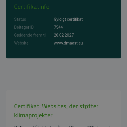
Certifikatinfo
Status
Gyldigt certifikat
Deltager ID
7544
Gældende frem til
28.02.2027
Website
www.dmaast.eu
Certifikat: Websites, der støtter
klimaprojekter