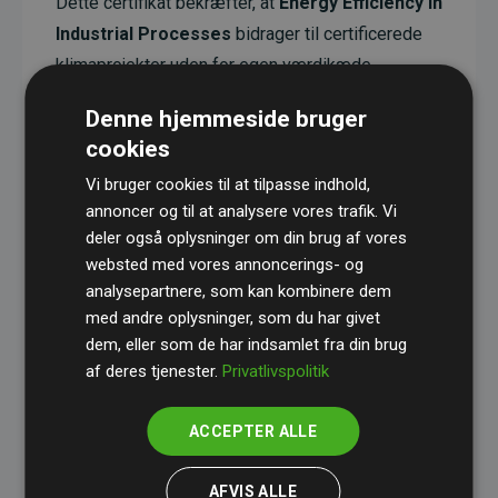
Dette certifikat bekræfter, at
Energy Efficiency in
Industrial Processes
bidrager til certificerede
klimaprojekter uden for egen værdikæde.
Projekterne har en dokumenteret CO₂-
Denne hjemmeside bruger
reducerende effekt, som i gennemsnit svarer til
cookies
dobbelt så meget CO₂ som den estimerede
Vi bruger cookies til at tilpasse indhold,
udledning fra hjemmesiden.
annoncer og til at analysere vores trafik. Vi
Alle projekter er verificeret gennem
Gold
deler også oplysninger om din brug af vores
Standard
– en international ordning, der sikrer høj
websted med vores annoncerings- og
analysepartnere, som kan kombinere dem
kvalitet og gennemsigtighed i klimainvesteringer.
med andre oplysninger, som du har givet
Du kan læse mere om de konkrete projekter
her.
dem, eller som de har indsamlet fra din brug
af deres tjenester.
Privatlivspolitik
ACCEPTER ALLE
initiativet Websites, der støtter klimaprojekter
AFVIS ALLE