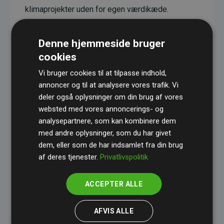
klimaprojekter uden for egen værdikæde.
Projekterne har en dokumenteret CO₂-
reducerende effekt, som i gennemsnit svarer til
Denne hjemmeside bruger
dobbelt så meget CO₂ som den estimerede
cookies
udledning fra hjemmesiden.
Vi bruger cookies til at tilpasse indhold,
Alle projekter er verificeret gennem
Gold
annoncer og til at analysere vores trafik. Vi
deler også oplysninger om din brug af vores
Standard
– en international ordning, der sikrer høj
websted med vores annoncerings- og
kvalitet og gennemsigtighed i klimainvesteringer.
analysepartnere, som kan kombinere dem
Du kan læse mere om de konkrete projekter
her.
med andre oplysninger, som du har givet
dem, eller som de har indsamlet fra din brug
af deres tjenester.
Privatlivspolitik
ACCEPTER ALLE
initiativet Websites, der støtter klimaprojekter
AFVIS ALLE