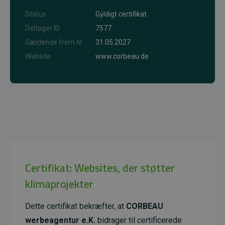
Status
Gyldigt certifikat
Deltager ID
7577
Gældende frem til
31.05.2027
Website
www.corbeau.de
Certifikat: Websites, der støtter
klimaprojekter
Dette certifikat bekræfter, at
CORBEAU
werbeagentur e.K.
bidrager til certificerede