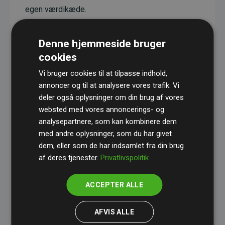
egen værdikæde.
Projekterne har en dokumenteret CO₂-
reducerende effekt, som i gennemsnit svarer til
Denne hjemmeside bruger
dobbelt så meget CO₂ som den estimerede
cookies
udledning fra hjemmesiden.
Vi bruger cookies til at tilpasse indhold,
Alle projekter er verificeret gennem
Gold
annoncer og til at analysere vores trafik. Vi
deler også oplysninger om din brug af vores
Standard
– en international ordning, der sikrer høj
websted med vores annoncerings- og
kvalitet og gennemsigtighed i klimainvesteringer.
analysepartnere, som kan kombinere dem
Du kan læse mere om de konkrete projekter
her.
med andre oplysninger, som du har givet
dem, eller som de har indsamlet fra din brug
af deres tjenester.
Privatlivspolitik
ACCEPTER ALLE
initiativet Websites, der støtter klimaprojekter
AFVIS ALLE