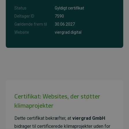
Status
Gyldigt certifikat
Deltager ID
7590
Gældende frem til
30.06.2027
Website
viergrad.digital
Certifikat: Websites, der støtter
klimaprojekter
Dette certifikat bekræfter, at
viergrad GmbH
bidrager til certificerede klimaprojekter uden for