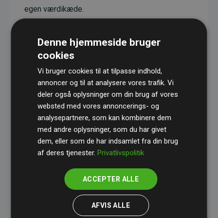
egen værdikæde.
Projekterne har en dokumenteret CO₂-
reducerende effekt, som i gennemsnit svarer til
Denne hjemmeside bruger
dobbelt så meget CO₂ som den estimerede
cookies
udledning fra hjemmesiden.
Vi bruger cookies til at tilpasse indhold,
Alle projekter er verificeret gennem
Gold
annoncer og til at analysere vores trafik. Vi
deler også oplysninger om din brug af vores
Standard
– en international ordning, der sikrer høj
websted med vores annoncerings- og
kvalitet og gennemsigtighed i klimainvesteringer.
analysepartnere, som kan kombinere dem
Du kan læse mere om de konkrete projekter
her.
med andre oplysninger, som du har givet
dem, eller som de har indsamlet fra din brug
af deres tjenester.
Privatlivspolitik
ACCEPTER ALLE
initiativet Websites, der støtter klimaprojekter
AFVIS ALLE