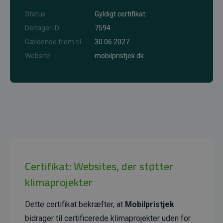
Status
Gyldigt certifikat
Deltager ID
7594
Gældende frem til
30.06.2027
Website
mobilpristjek.dk
Certifikat: Websites, der støtter
klimaprojekter
Dette certifikat bekræfter, at
Mobilpristjek
bidrager til certificerede klimaprojekter uden for