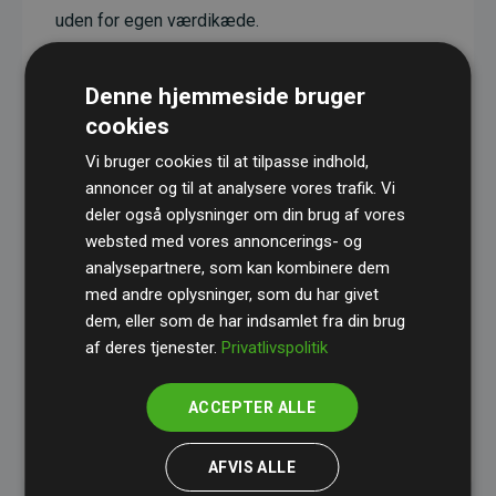
uden for egen værdikæde.
Projekterne har en dokumenteret CO₂-
reducerende effekt, som i gennemsnit svarer til
Denne hjemmeside bruger
dobbelt så meget CO₂ som den estimerede
cookies
udledning fra hjemmesiden.
Vi bruger cookies til at tilpasse indhold,
Alle projekter er verificeret gennem
Gold
annoncer og til at analysere vores trafik. Vi
deler også oplysninger om din brug af vores
Standard
– en international ordning, der sikrer høj
websted med vores annoncerings- og
kvalitet og gennemsigtighed i klimainvesteringer.
analysepartnere, som kan kombinere dem
Du kan læse mere om de konkrete projekter
her.
med andre oplysninger, som du har givet
dem, eller som de har indsamlet fra din brug
af deres tjenester.
Privatlivspolitik
ACCEPTER ALLE
initiativet Websites, der støtter klimaprojekter
AFVIS ALLE