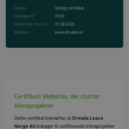
Status
Gyldigt certifikat
Deltager ID
7632
Gældende frem til
31.08.2026
Website
www.drivalia.no
Certifikat: Websites, der støtter
klimaprojekter
Dette certifikat bekræfter, at
Drivalia Lease
Norge AS
bidrager til certificerede klimaprojekter