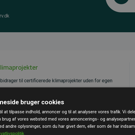
rv.dk
klimaprojekter
bidrager til certificerede klimaprojekter uden for egen
ende effekt, som i gennemsnit svarer til dobbelt så
eside bruger cookies
ra hjemmesiden.
il at tilpasse indhold, annoncer og til at analysere vores trafik. Vi de
andard
– en international ordning, der sikrer høj kvalitet
n brug af vores websted med vores annoncerings- og analysepartne
u kan læse mere om de konkrete projekter
her.
 andre oplysninger, som du har givet dem, eller som de har indsamle
ivatlivspolitik