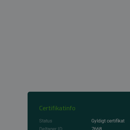
Certifikatinfo
Status
Gyldigt certifikat
Deltager ID
7668