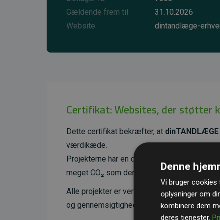
Gældende frem til
31.10.2026
Website
dintandlæge-erhve
Certifikat: Websites, der støtter 
Dette certifikat bekræfter, at
dinTANDLÆGE
værdikæde.
Projekterne har en dokumenteret CO₂-reducer
Denne hjemm
meget CO₂ som den estimerede udledning f
Vi bruger cookies t
Alle projekter er verificeret gennem
Gold St
oplysninger om di
og gennemsigtighed i klimainvesteringer. D
kombinere dem med
deres tjenester.
Pr