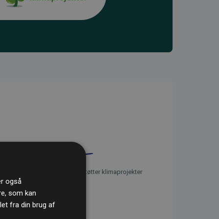
initiativet Websites, der støtter klimaprojekter
ler også
re, som kan
t fra din brug af