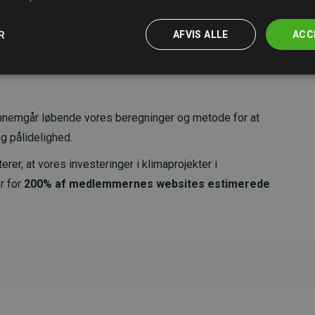
R
AFVIS ALLE
ACC
nemgår løbende vores beregninger og metode for at
g pålidelighed.
er, at vores investeringer i klimaprojekter i
r for
200% af medlemmernes websites estimerede