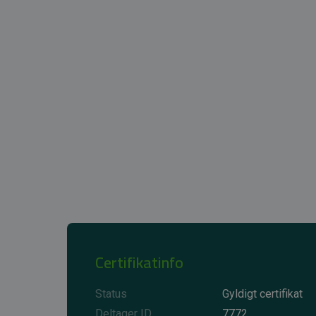
Certifikatinfo
Status
Gyldigt certifikat
Deltager ID
7772