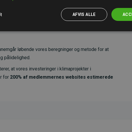
R
AFVIS ALLE
ACC
nemgår løbende vores beregninger og metode for at
g pålidelighed.
er, at vores investeringer i klimaprojekter i
r for
200% af medlemmernes websites estimerede