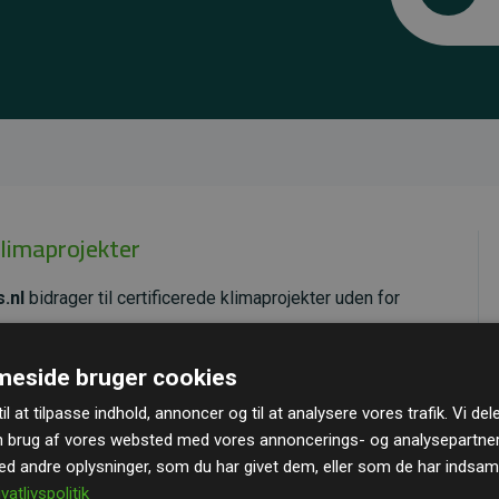
klimaprojekter
.nl
bidrager til certificerede klimaprojekter uden for
ende effekt, som i gennemsnit svarer til dobbelt så
eside bruger cookies
ra hjemmesiden.
il at tilpasse indhold, annoncer og til at analysere vores trafik. Vi de
andard
– en international ordning, der sikrer høj kvalitet
n brug af vores websted med vores annoncerings- og analysepartne
u kan læse mere om de konkrete projekter
her.
 andre oplysninger, som du har givet dem, eller som de har indsamle
ivatlivspolitik