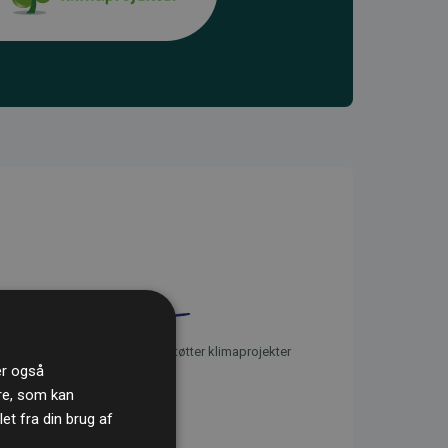
initiativet Websites, der støtter klimaprojekter
ler også
re, som kan
t fra din brug af