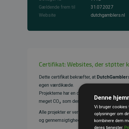
Gældende frem til
31.07.2027
Website
dutchgamblers.nl
Certifikat: Websites, der støtter 
Dette certifikat bekræfter, at
DutchGamblers
egen værdikæde.
Projekterne har en dokumenteret CO₂-reducer
Denne hjemm
meget CO₂ som den estimerede udledning f
Vi bruger cookies t
Alle projekter er verificeret gennem
Gold St
oplysninger om di
og gennemsigtighed i klimainvesteringer. D
kombinere dem med
deres tjenester.
Pr