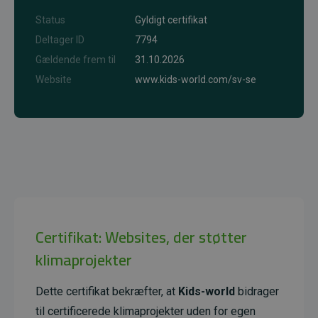
Status
Gyldigt certifikat
Deltager ID
7794
Gældende frem til
31.10.2026
Website
www.kids-world.com/sv-se
Certifikat: Websites, der støtter
klimaprojekter
Dette certifikat bekræfter, at
Kids-world
bidrager
til certificerede klimaprojekter uden for egen