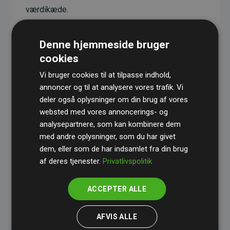
værdikæde.
Projekterne har en dokumenteret CO₂-
reducerende effekt, som i gennemsnit svarer til
Denne hjemmeside bruger
dobbelt så meget CO₂ som den estimerede
cookies
udledning fra hjemmesiden.
Vi bruger cookies til at tilpasse indhold,
Alle projekter er verificeret gennem
Gold
annoncer og til at analysere vores trafik. Vi
deler også oplysninger om din brug af vores
Standard
– en international ordning, der sikrer høj
websted med vores annoncerings- og
kvalitet og gennemsigtighed i klimainvesteringer.
analysepartnere, som kan kombinere dem
Du kan læse mere om de konkrete projekter
her.
med andre oplysninger, som du har givet
dem, eller som de har indsamlet fra din brug
af deres tjenester.
Privatlivspolitik
ACCEPTER ALLE
initiativet Websites, der støtter klimaprojekter
AFVIS ALLE