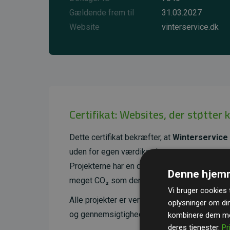
Gældende frem til
31.03.2027
Website
vinterservice.dk
Certifikat: Websites, der støtter 
Dette certifikat bekræfter, at
Winterservice
uden for egen værdikæde.
Projekterne har en dokumenteret CO₂-reducer
Denne hjemm
meget CO₂ som den estimerede udledning f
Vi bruger cookies t
Alle projekter er verificeret gennem
Gold St
oplysninger om di
og gennemsigtighed i klimainvesteringer. D
kombinere dem med
deres tjenester.
Pr