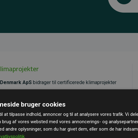
klimaprojekter
 Denmark ApS
bidrager til certificerede klimaprojekter
ende effekt, som i gennemsnit svarer til dobbelt så
eside bruger cookies
ra hjemmesiden.
il at tilpasse indhold, annoncer og til at analysere vores trafik. Vi de
andard
– en international ordning, der sikrer høj kvalitet
n brug af vores websted med vores annoncerings- og analysepartne
u kan læse mere om de konkrete projekter
her.
 andre oplysninger, som du har givet dem, eller som de har indsamle
ivatlivspolitik