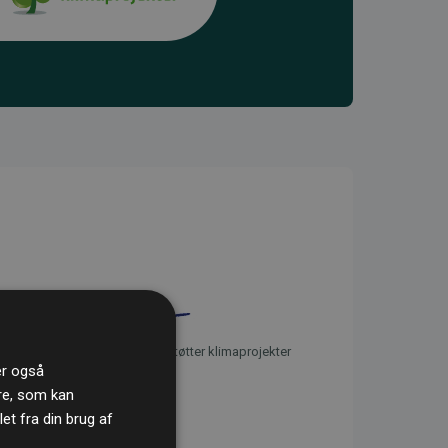
initiativet Websites, der støtter klimaprojekter
ler også
re, som kan
t fra din brug af