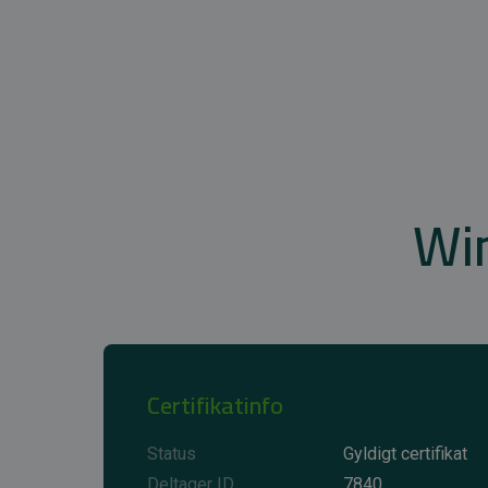
Wi
Certifikatinfo
Status
Gyldigt certifikat
Deltager ID
7840