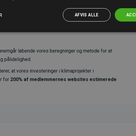
R
AFVIS ALLE
ACC
nemgår løbende vores beregninger og metode for at
g pålidelighed.
er, at vores investeringer i klimaprojekter i
r for
200% af medlemmernes websites estimerede