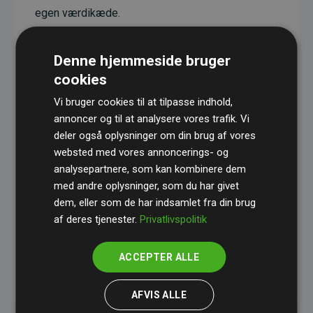
egen værdikæde.
Projekterne har en dokumenteret CO₂-
reducerende effekt, som i gennemsnit svarer til
Denne hjemmeside bruger
dobbelt så meget CO₂ som den estimerede
cookies
udledning fra hjemmesiden.
Vi bruger cookies til at tilpasse indhold,
Alle projekter er verificeret gennem
Gold
annoncer og til at analysere vores trafik. Vi
deler også oplysninger om din brug af vores
Standard
– en international ordning, der sikrer høj
websted med vores annoncerings- og
kvalitet og gennemsigtighed i klimainvesteringer.
analysepartnere, som kan kombinere dem
Du kan læse mere om de konkrete projekter
her.
med andre oplysninger, som du har givet
dem, eller som de har indsamlet fra din brug
af deres tjenester.
Privatlivspolitik
ACCEPTER ALLE
initiativet Websites, der støtter klimaprojekter
AFVIS ALLE