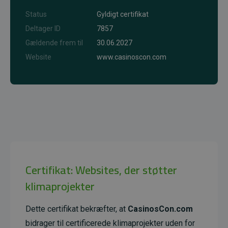
Status
Gyldigt certifikat
Deltager ID
7857
Gældende frem til
30.06.2027
Website
www.casinoscon.com
Certifikat: Websites, der støtter
klimaprojekter
Dette certifikat bekræfter, at
CasinosCon.com
bidrager til certificerede klimaprojekter uden for