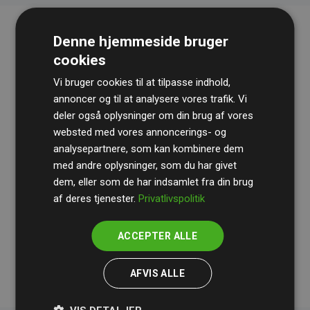
Denne hjemmeside bruger
cookies
Vi bruger cookies til at tilpasse indhold,
annoncer og til at analysere vores trafik. Vi
deler også oplysninger om din brug af vores
websted med vores annoncerings- og
Revisionshuset
BDO
gennemgår løbende vores
analysepartnere, som kan kombinere dem
beregninger og metode for at sikre gennemsigtighed
med andre oplysninger, som du har givet
og pålidelighed.
dem, eller som de har indsamlet fra din brug
Deres revision dokumenterer, at vores investeringer i
af deres tjenester.
Privatlivspolitik
klimaprojekter i gennemsnit kompenserer for
200% af
medlemmernes websites estimerede CO₂-
ACCEPTER ALLE
udledninger
.
AFVIS ALLE