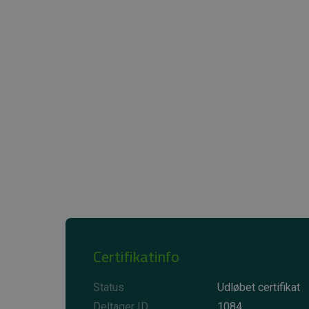
Certifikatinfo
Status
Udløbet certifikat
Deltager ID
1084