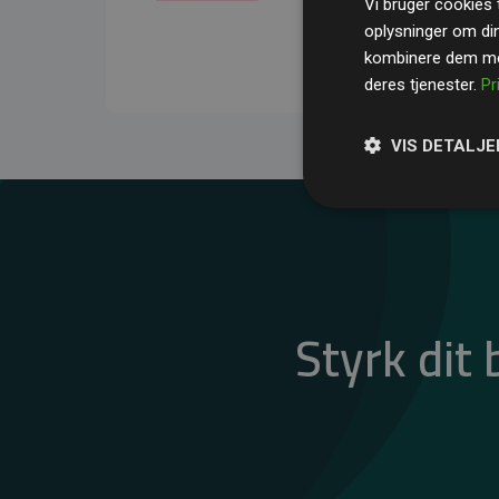
Vi bruger cookies t
gennemsnit kompensere
oplysninger om di
CO₂-udledninger
.
kombinere dem med
deres tjenester.
Pr
VIS DETALJE
Styrk dit