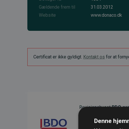
Gældende frem til
31.03.2012
Website
www.donaco.dk
Certificat er ikke gyldigt.
Kontakt os
for at forn
Revisionshuset
BDO
gen
sikre gennemsigtighed o
Denne hjemm
Deres revision dokumenter