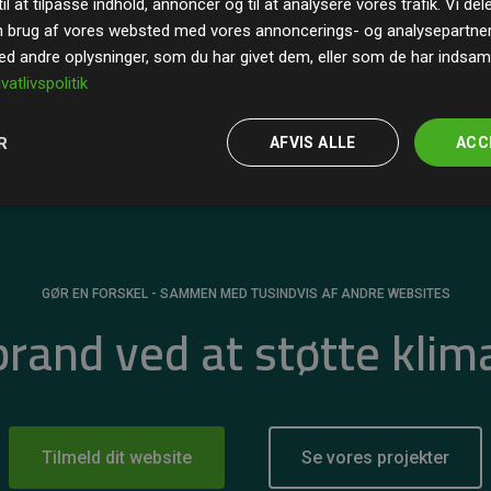
il at tilpasse indhold, annoncer og til at analysere vores trafik. Vi de
r for
200% af medlemmernes websites estimerede
n brug af vores websted med vores annoncerings- og analysepartne
 andre oplysninger, som du har givet dem, eller som de har indsamle
ivatlivspolitik
R
AFVIS ALLE
ACC
GØR EN FORSKEL - SAMMEN MED TUSINDVIS AF ANDRE WEBSITES
 brand ved at støtte klim
Tilmeld dit website
Se vores projekter