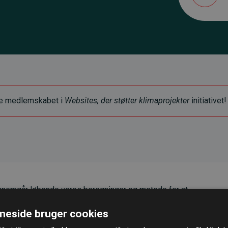
ye medlemskabet i
Websites, der støtter klimaprojekter
initiativet!
nemgår løbende vores beregninger og metode for at
g pålidelighed.
eside bruger cookies
er, at vores investeringer i klimaprojekter i