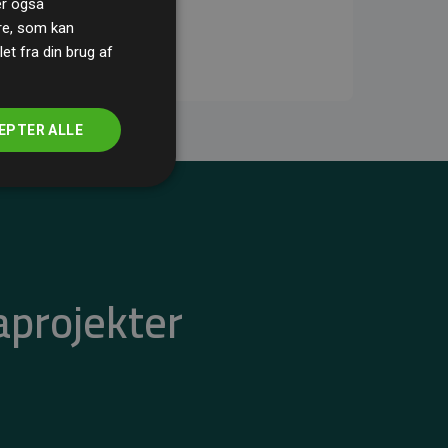
ler også
re, som kan
t fra din brug af
EPTER ALLE
aprojekter