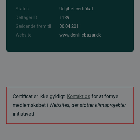
Status
Udløbet certifikat
Deltager ID
1139
Gældende frem til
30.04.2011
Website
www.denlillebazar.dk
Certificat er ikke gyldigt.
Kontakt os
for at fornye
medlemskabet i
Websites, der støtter klimaprojekter
initiativet!