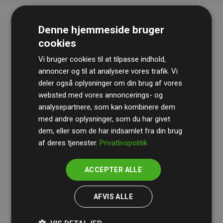
Denne hjemmeside bruger
cookies
Vi bruger cookies til at tilpasse indhold,
annoncer og til at analysere vores trafik. Vi
deler også oplysninger om din brug af vores
websted med vores annoncerings- og
Revisionshuset
BDO
gennemgår løbende vores
analysepartnere, som kan kombinere dem
beregninger og metode for at sikre gennemsigtighed
med andre oplysninger, som du har givet
og pålidelighed.
dem, eller som de har indsamlet fra din brug
Deres revision dokumenterer, at vores investeringer i
af deres tjenester.
Privatlivspolitik
klimaprojekter i gennemsnit kompenserer for
200% af
medlemmernes websites estimerede CO₂-
ACCEPTER ALLE
udledninger
.
AFVIS ALLE