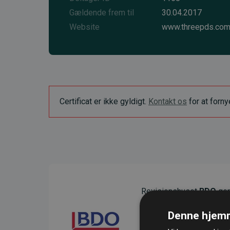
Gældende frem til
30.04.2017
Website
www.threepds.co
Certificat er ikke gyldigt.
Kontakt os
for at forn
Revisionshuset
BDO
gen
sikre gennemsigtighed o
Denne hjemm
Deres revision dokumenter