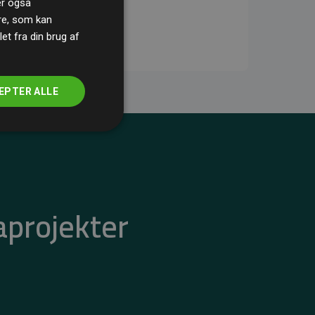
ler også
re, som kan
t fra din brug af
EPTER ALLE
aprojekter