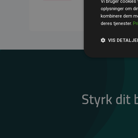
Vi bruger cookies t
gennemsnit kompensere
oplysninger om di
CO₂-udledninger
.
kombinere dem med
deres tjenester.
Pr
VIS DETALJE
Styrk dit