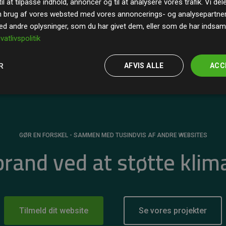
il at tilpasse indhold, annoncer og til at analysere vores trafik. Vi de
r for
200% af medlemmernes websites estimerede
n brug af vores websted med vores annoncerings- og analysepartne
 andre oplysninger, som du har givet dem, eller som de har indsamle
ivatlivspolitik
R
AFVIS ALLE
ACC
GØR EN FORSKEL - SAMMEN MED TUSINDVIS AF ANDRE WEBSITES
 brand ved at støtte klim
Tilmeld dit website
Se vores projekter