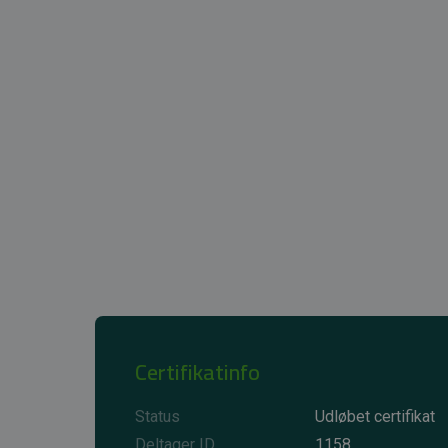
Certifikatinfo
Status
Udløbet certifikat
Deltager ID
1158