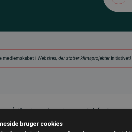
m
ye medlemskabet i
Websites, der støtter klimaprojekter
initiativet!
nemgår løbende vores beregninger og metode for at
g pålidelighed.
eside bruger cookies
er, at vores investeringer i klimaprojekter i