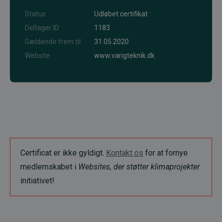
Status
Udløbet certifikat
Deltager ID
1183
Gældende frem til
31.05.2020
Website
www.varigteknik.dk
Certificat er ikke gyldigt.
Kontakt os
for at fornye
medlemskabet i
Websites, der støtter klimaprojekter
initiativet!