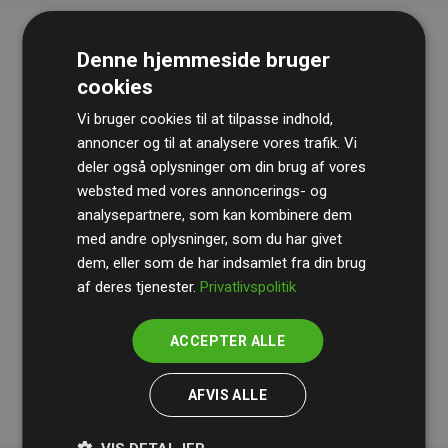
Denne hjemmeside bruger
cookies
Vi bruger cookies til at tilpasse indhold,
annoncer og til at analysere vores trafik. Vi
deler også oplysninger om din brug af vores
websted med vores annoncerings- og
Revisionshuset
BDO
gennemgår løbende vores
analysepartnere, som kan kombinere dem
beregninger og metode for at sikre gennemsigtighed
med andre oplysninger, som du har givet
og pålidelighed.
dem, eller som de har indsamlet fra din brug
Deres revision dokumenterer, at vores investeringer i
af deres tjenester.
Privatlivspolitik
klimaprojekter i gennemsnit kompenserer for
200% af
medlemmernes websites estimerede CO₂-
ACCEPTER ALLE
udledninger
.
AFVIS ALLE