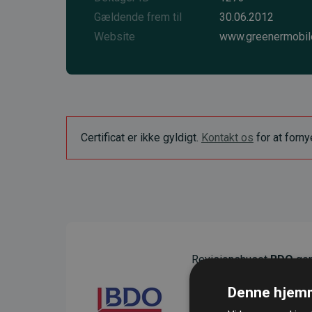
Gældende frem til
30.06.2012
Website
www.greenermobil
Certificat er ikke gyldigt.
Kontakt os
for at forn
Revisionshuset
BDO
gen
sikre gennemsigtighed o
Denne hjemm
Deres revision dokumenter