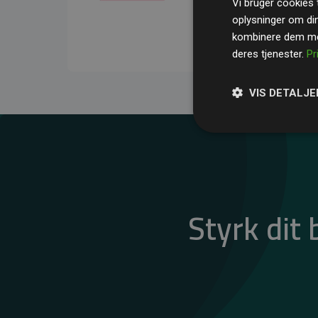
Vi bruger cookies t
gennemsnit kompensere
oplysninger om di
CO₂-udledninger
.
kombinere dem med
deres tjenester.
Pr
VIS DETALJE
Styrk dit