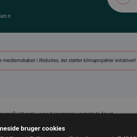
um.it
ye medlemskabet i
Websites, der støtter klimaprojekter
initiativet!
nemgår løbende vores beregninger og metode for at
g pålidelighed.
eside bruger cookies
er, at vores investeringer i klimaprojekter i