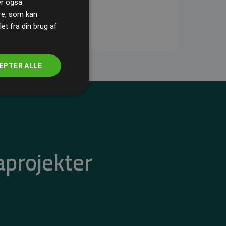
ler også
re, som kan
t fra din brug af
EPTER ALLE
aprojekter