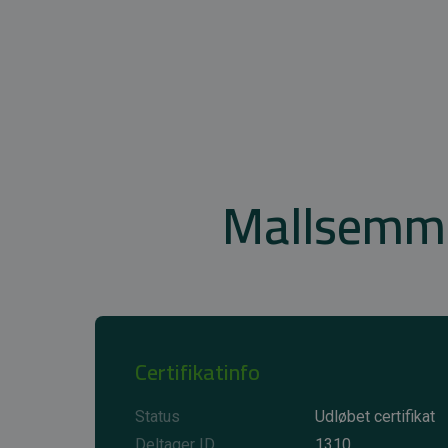
Mallsemms
Certifikatinfo
Status
Udløbet certifikat
Deltager ID
1310