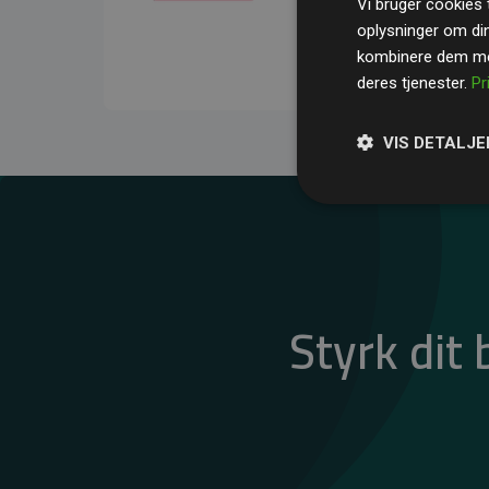
Vi bruger cookies t
gennemsnit kompensere
oplysninger om di
CO₂-udledninger
.
kombinere dem med
deres tjenester.
Pr
VIS DETALJE
Styrk dit