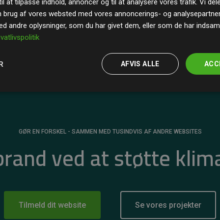
il at tilpasse indhold, annoncer og til at analysere vores trafik. Vi de
r for
200% af medlemmernes websites estimerede
n brug af vores websted med vores annoncerings- og analysepartne
 andre oplysninger, som du har givet dem, eller som de har indsamle
ivatlivspolitik
R
AFVIS ALLE
ACC
GØR EN FORSKEL - SAMMEN MED TUSINDVIS AF ANDRE WEBSITES
 brand ved at støtte klim
Tilmeld dit website
Se vores projekter