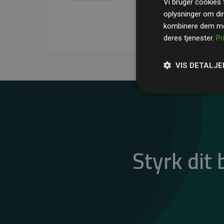
Vi bruger cookies t
gennemsnit kompensere
oplysninger om di
CO₂-udledninger
.
kombinere dem med
deres tjenester.
Pr
VIS DETALJE
Styrk dit