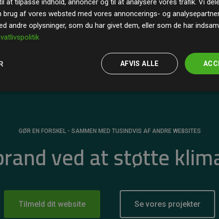
il at tilpasse indhold, annoncer og til at analysere vores trafik. Vi de
r for
200% af medlemmernes websites estimerede
n brug af vores websted med vores annoncerings- og analysepartne
 andre oplysninger, som du har givet dem, eller som de har indsamle
ivatlivspolitik
R
AFVIS ALLE
ACC
GØR EN FORSKEL - SAMMEN MED TUSINDVIS AF ANDRE WEBSITES
 brand ved at støtte klim
Tilmeld dit website
Se vores projekter