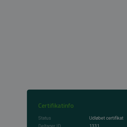
Certifikatinfo
Status
Udløbet certifikat
Deltager ID
1331