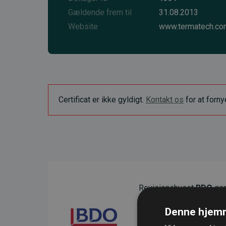
Gældende frem til
31.08.2013
Website
www.termatech.co
Certificat er ikke gyldigt.
Kontakt os
for at forn
Revisionshuset
BDO
gen
sikre gennemsigtighed o
Denne hjemm
Deres revision dokumenter