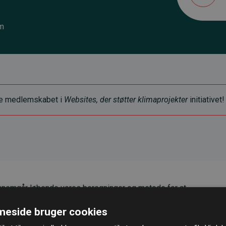
m
ye medlemskabet i
Websites, der støtter klimaprojekter
initiativet!
nemgår løbende vores beregninger og metode for at
g pålidelighed.
eside bruger cookies
er, at vores investeringer i klimaprojekter i