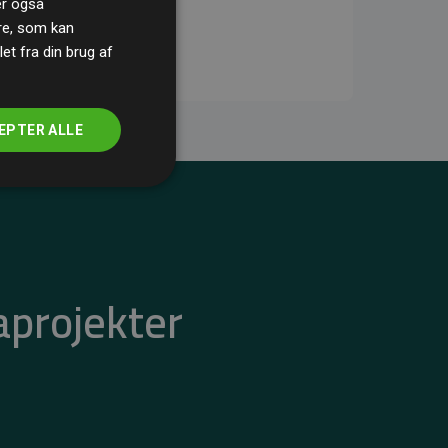
ler også
re, som kan
t fra din brug af
EPTER ALLE
aprojekter