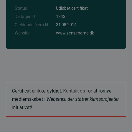
Status
Udløbet certifikat
Deltager ID
1343
Gældende frem til
31.08.2014
Website
www.zensehome.dk
Certificat er ikke gyldigt.
Kontakt os
for at fornye
medlemskabet i
Websites, der støtter klimaprojekter
initiativet!