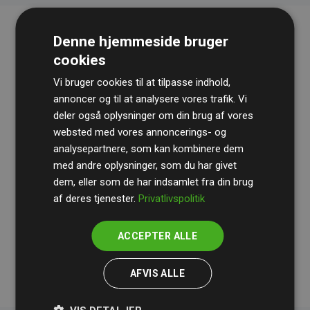
Denne hjemmeside bruger
cookies
Vi bruger cookies til at tilpasse indhold,
annoncer og til at analysere vores trafik. Vi
deler også oplysninger om din brug af vores
websted med vores annoncerings- og
Revisionshuset
BDO
gennemgår løbende vores
analysepartnere, som kan kombinere dem
beregninger og metode for at sikre gennemsigtighed
med andre oplysninger, som du har givet
og pålidelighed.
dem, eller som de har indsamlet fra din brug
Deres revision dokumenterer, at vores investeringer i
af deres tjenester.
Privatlivspolitik
klimaprojekter i gennemsnit kompenserer for
200% af
medlemmernes websites estimerede CO₂-
ACCEPTER ALLE
udledninger
.
AFVIS ALLE