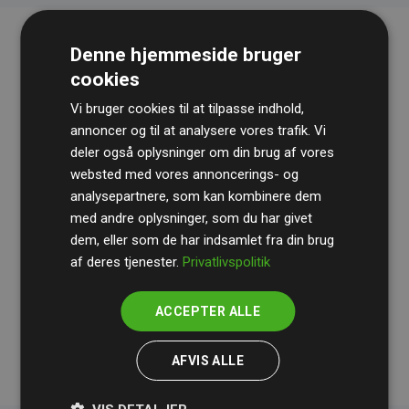
Denne hjemmeside bruger
cookies
Vi bruger cookies til at tilpasse indhold,
annoncer og til at analysere vores trafik. Vi
deler også oplysninger om din brug af vores
websted med vores annoncerings- og
Revisionshuset
BDO
gennemgår løbende vores
analysepartnere, som kan kombinere dem
beregninger og metode for at sikre gennemsigtighed
med andre oplysninger, som du har givet
og pålidelighed.
dem, eller som de har indsamlet fra din brug
Deres revision dokumenterer, at vores investeringer i
af deres tjenester.
Privatlivspolitik
klimaprojekter i gennemsnit kompenserer for
200% af
medlemmernes websites estimerede CO₂-
ACCEPTER ALLE
udledninger
.
AFVIS ALLE