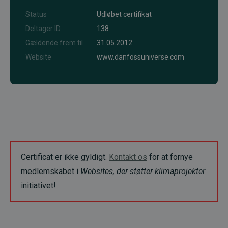
Status
Udløbet certifikat
Deltager ID
138
Gældende frem til
31.05.2012
Website
www.danfossuniverse.com
Certificat er ikke gyldigt.
Kontakt os
for at fornye
medlemskabet i
Websites, der støtter klimaprojekter
initiativet!