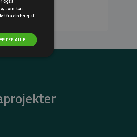
ler også
re, som kan
t fra din brug af
EPTER ALLE
aprojekter