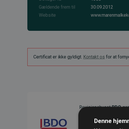
Gældende frem til
30.09.2012
Website
www.marenmalkek
Certificat er ikke gyldigt.
Kontakt os
for at forn
Revisionshuset
BDO
gen
sikre gennemsigtighed o
Denne hjemm
Deres revision dokumenter