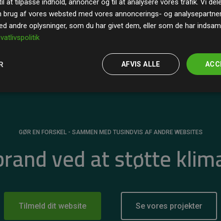
il at tilpasse indhold, annoncer og til at analysere vores trafik. Vi de
r for
200% af medlemmernes websites estimerede
n brug af vores websted med vores annoncerings- og analysepartne
 andre oplysninger, som du har givet dem, eller som de har indsamle
ivatlivspolitik
R
AFVIS ALLE
ACC
GØR EN FORSKEL - SAMMEN MED TUSINDVIS AF ANDRE WEBSITES
 brand ved at støtte klim
Tilmeld dit website
Se vores projekter