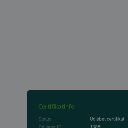
Certifikatinfo
Status
Udløbet certifikat
Deltager ID
1388