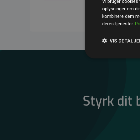
Vi bruger cookies t
gennemsnit kompensere
oplysninger om di
CO₂-udledninger
.
kombinere dem med
deres tjenester.
Pr
VIS DETALJE
Styrk dit