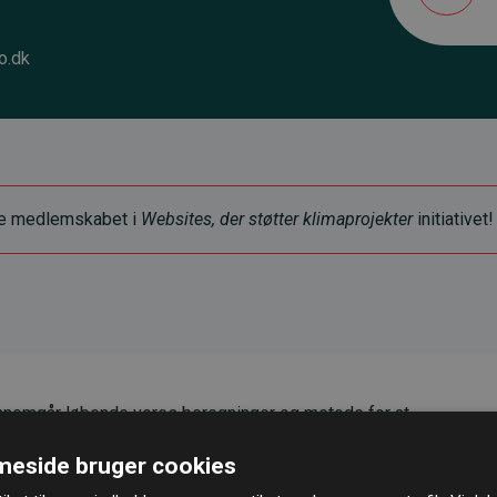
o.dk
ye medlemskabet i
Websites, der støtter klimaprojekter
initiativet!
nemgår løbende vores beregninger og metode for at
g pålidelighed.
eside bruger cookies
er, at vores investeringer i klimaprojekter i