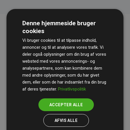
Denne hjemmeside bruger
cookies
Vi bruger cookies til at tilpasse indhold,
annoncer og til at analysere vores trafik. Vi
deler også oplysninger om din brug af vores
websted med vores annoncerings- og
Revisionshuset
BDO
gennemgår løbende vores
analysepartnere, som kan kombinere dem
med andre oplysninger, som du har givet
beregninger og metode for at sikre gennemsigtighed
dem, eller som de har indsamlet fra din brug
og pålidelighed.
af deres tjenester.
Privatlivspolitik
Deres revision dokumenterer, at vores investeringer i
klimaprojekter i gennemsnit kompenserer for
200% af
ACCEPTER ALLE
medlemmernes websites estimerede CO₂-
udledninger
.
AFVIS ALLE