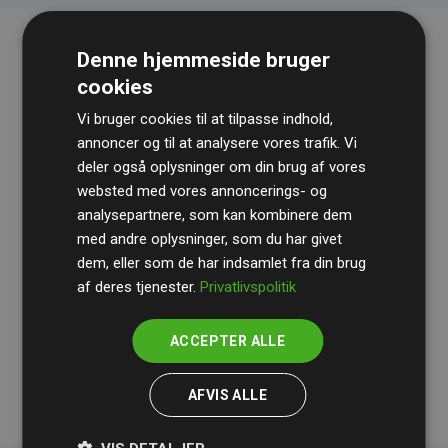
Denne hjemmeside bruger
cookies
Vi bruger cookies til at tilpasse indhold,
annoncer og til at analysere vores trafik. Vi
deler også oplysninger om din brug af vores
websted med vores annoncerings- og
Revisionshuset
BDO
gennemgår løbende vores
analysepartnere, som kan kombinere dem
beregninger og metode for at sikre gennemsigtighed
med andre oplysninger, som du har givet
og pålidelighed.
dem, eller som de har indsamlet fra din brug
Deres revision dokumenterer, at vores investeringer i
af deres tjenester.
Privatlivspolitik
klimaprojekter i gennemsnit kompenserer for
200% af
medlemmernes websites estimerede CO₂-
ACCEPTER ALLE
udledninger
.
AFVIS ALLE