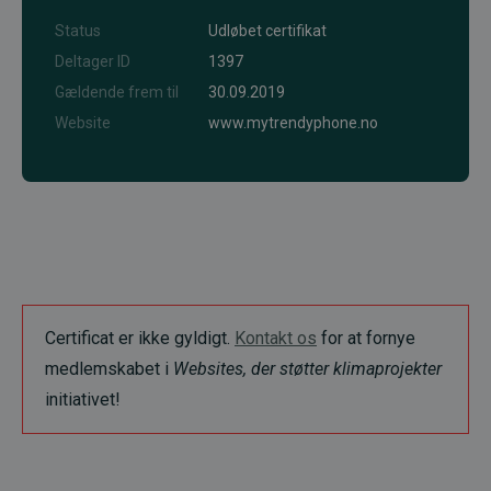
Status
Udløbet certifikat
Deltager ID
1397
Gældende frem til
30.09.2019
Website
www.mytrendyphone.no
Certificat er ikke gyldigt.
Kontakt os
for at fornye
medlemskabet i
Websites, der støtter klimaprojekter
initiativet!