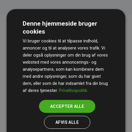
Denne hjemmeside bruger
cookies
Vi bruger cookies til at tilpasse indhold,
annoncer og til at analysere vores trafik. Vi
deler også oplysninger om din brug af vores
websted med vores annoncerings- og
Revisionshuset
BDO
gennemgår løbende vores
analysepartnere, som kan kombinere dem
med andre oplysninger, som du har givet
beregninger og metode for at sikre gennemsigtighed
dem, eller som de har indsamlet fra din brug
og pålidelighed.
af deres tjenester.
Privatlivspolitik
Deres revision dokumenterer, at vores investeringer i
klimaprojekter i gennemsnit kompenserer for
200% af
ACCEPTER ALLE
medlemmernes websites estimerede CO₂-
udledninger
.
AFVIS ALLE