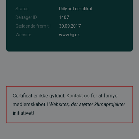
Status
Udløbet certifikat
Deltager ID
1407
Gældende frem til
30.09.2017
Website
www.hjj.dk
Certificat er ikke gyldigt.
Kontakt os
for at fornye
medlemskabet i
Websites, der støtter klimaprojekter
initiativet!