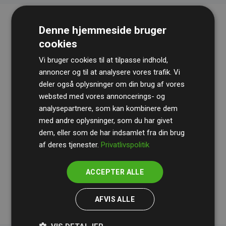
Denne hjemmeside bruger
cookies
Vi bruger cookies til at tilpasse indhold,
annoncer og til at analysere vores trafik. Vi
deler også oplysninger om din brug af vores
websted med vores annoncerings- og
Revisionshuset
BDO
gennemgår løbende vores
analysepartnere, som kan kombinere dem
beregninger og metode for at sikre gennemsigtighed
med andre oplysninger, som du har givet
og pålidelighed.
dem, eller som de har indsamlet fra din brug
Deres revision dokumenterer, at vores investeringer i
af deres tjenester.
Privatlivspolitik
klimaprojekter i gennemsnit kompenserer for
200% af
medlemmernes websites estimerede CO₂-
ACCEPTER ALLE
udledninger
.
AFVIS ALLE