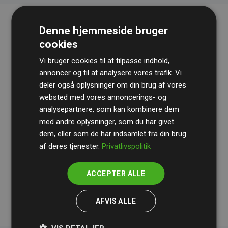
Denne hjemmeside bruger
cookies
Vi bruger cookies til at tilpasse indhold,
annoncer og til at analysere vores trafik. Vi
deler også oplysninger om din brug af vores
websted med vores annoncerings- og
Revisionshuset
BDO
gennemgår løbende vores
analysepartnere, som kan kombinere dem
beregninger og metode for at sikre gennemsigtighed
med andre oplysninger, som du har givet
og pålidelighed.
dem, eller som de har indsamlet fra din brug
Deres revision dokumenterer, at vores investeringer i
af deres tjenester.
Privatlivspolitik
klimaprojekter i gennemsnit kompenserer for
200% af
medlemmernes websites estimerede CO₂-
ACCEPTER ALLE
udledninger
.
AFVIS ALLE