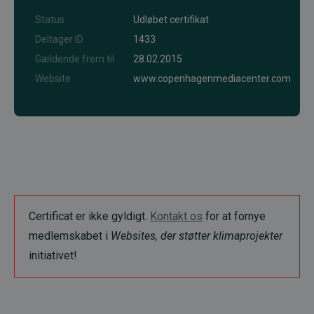
Status
Udløbet certifikat
Deltager ID
1433
Gældende frem til
28.02.2015
Website
www.copenhagenmediacenter.com
Certificat er ikke gyldigt.
Kontakt os
for at fornye
medlemskabet i
Websites, der støtter klimaprojekter
initiativet!