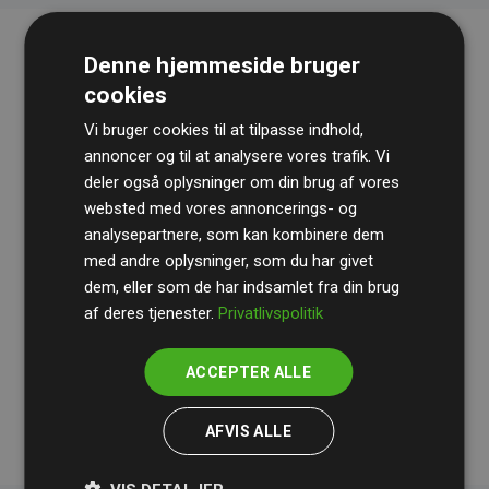
Denne hjemmeside bruger
cookies
Vi bruger cookies til at tilpasse indhold,
annoncer og til at analysere vores trafik. Vi
deler også oplysninger om din brug af vores
websted med vores annoncerings- og
Revisionshuset
BDO
gennemgår løbende vores
analysepartnere, som kan kombinere dem
beregninger og metode for at sikre gennemsigtighed
med andre oplysninger, som du har givet
og pålidelighed.
dem, eller som de har indsamlet fra din brug
Deres revision dokumenterer, at vores investeringer i
af deres tjenester.
Privatlivspolitik
klimaprojekter i gennemsnit kompenserer for
200% af
medlemmernes websites estimerede CO₂-
ACCEPTER ALLE
udledninger
.
AFVIS ALLE