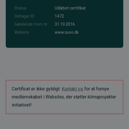
Status
Udløbet certifikat
Deltager ID
1472
Gældende frem til
31.10.2016
Website
www.suvo.dk
Certificat er ikke gyldigt.
Kontakt os
for at fornye
medlemskabet i
Websites, der støtter klimaprojekter
initiativet!