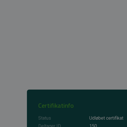
Certifikatinfo
Status
Udløbet certifikat
Deltager ID
150