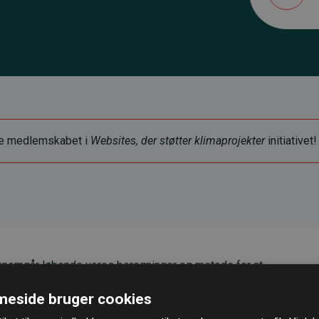
ye medlemskabet i
Websites, der støtter klimaprojekter
initiativet!
nemgår løbende vores beregninger og metode for at
g pålidelighed.
eside bruger cookies
er, at vores investeringer i klimaprojekter i