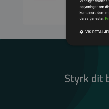
Vi bruger cookies t
gennemsnit kompensere
oplysninger om di
CO₂-udledninger
.
kombinere dem med
deres tjenester.
Pr
VIS DETALJE
Styrk dit