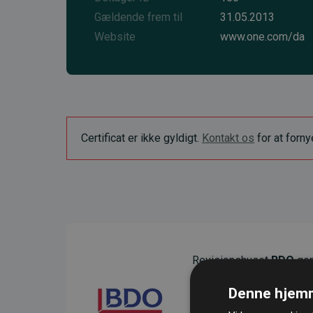
Gældende frem til
31.05.2013
Website
www.one.com/da
Certificat er ikke gyldigt.
Kontakt os
for at forn
Revisionshuset
BDO
gen
sikre gennemsigtighed o
Denne hjemm
Deres revision dokumenter