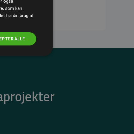
ler også
re, som kan
t fra din brug af
EPTER ALLE
aprojekter