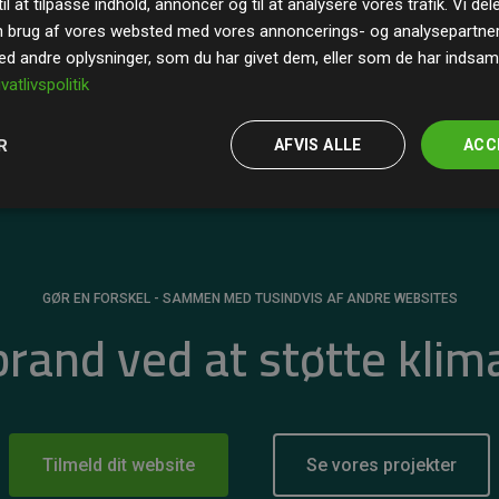
il at tilpasse indhold, annoncer og til at analysere vores trafik. Vi de
r for
200% af medlemmernes websites estimerede
n brug af vores websted med vores annoncerings- og analysepartne
 andre oplysninger, som du har givet dem, eller som de har indsamle
ivatlivspolitik
R
AFVIS ALLE
ACC
GØR EN FORSKEL - SAMMEN MED TUSINDVIS AF ANDRE WEBSITES
 brand ved at støtte klim
Tilmeld dit website
Se vores projekter