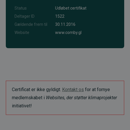
Status
Udløbet certifikat
Deltager ID
1522
Gældende frem til
30.11.2016
Website
www.comby.gl
Certificat er ikke gyldigt.
Kontakt os
for at fornye
medlemskabet i
Websites, der støtter klimaprojekter
initiativet!