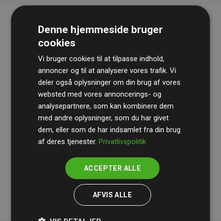
Denne hjemmeside bruger
cookies
Vi bruger cookies til at tilpasse indhold,
annoncer og til at analysere vores trafik. Vi
deler også oplysninger om din brug af vores
websted med vores annoncerings- og
Revisionshuset
BDO
gennemgår løbende vores
analysepartnere, som kan kombinere dem
beregninger og metode for at sikre gennemsigtighed
med andre oplysninger, som du har givet
og pålidelighed.
dem, eller som de har indsamlet fra din brug
Deres revision dokumenterer, at vores investeringer i
af deres tjenester.
Privatlivspolitik
klimaprojekter i gennemsnit kompenserer for
200% af
medlemmernes websites estimerede CO₂-
ACCEPTER ALLE
udledninger
.
AFVIS ALLE