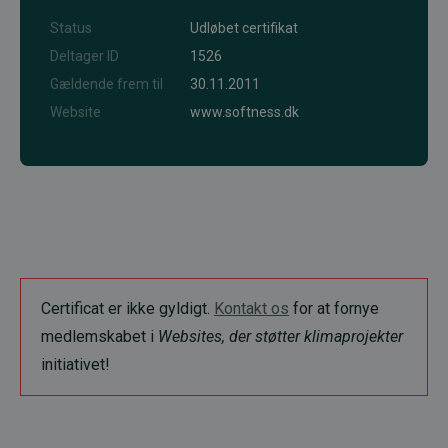
Status
Udløbet certifikat
Deltager ID
1526
Gældende frem til
30.11.2011
Website
www.softness.dk
Certificat er ikke gyldigt.
Kontakt os
for at fornye
medlemskabet i
Websites, der støtter klimaprojekter
initiativet!