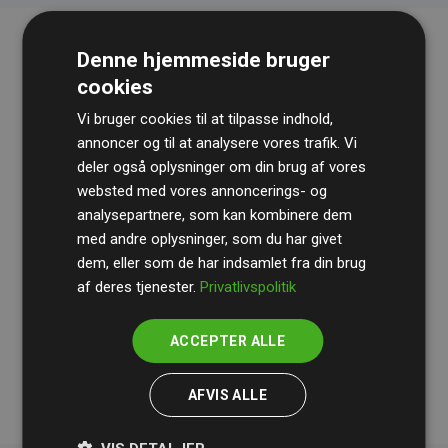
Denne hjemmeside bruger
cookies
Vi bruger cookies til at tilpasse indhold,
annoncer og til at analysere vores trafik. Vi
deler også oplysninger om din brug af vores
websted med vores annoncerings- og
Revisionshuset
BDO
gennemgår løbende vores
analysepartnere, som kan kombinere dem
beregninger og metode for at sikre gennemsigtighed
med andre oplysninger, som du har givet
og pålidelighed.
dem, eller som de har indsamlet fra din brug
Deres revision dokumenterer, at vores investeringer i
af deres tjenester.
Privatlivspolitik
klimaprojekter i gennemsnit kompenserer for
200% af
medlemmernes websites estimerede CO₂-
ACCEPTER ALLE
udledninger
.
AFVIS ALLE