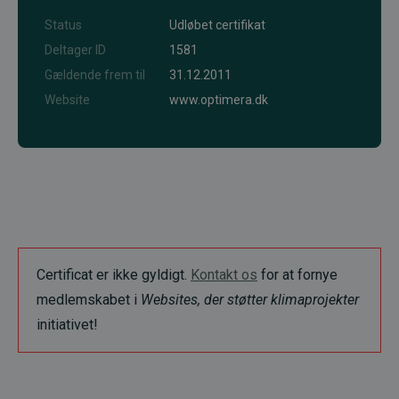
Status
Udløbet certifikat
Deltager ID
1581
Gældende frem til
31.12.2011
Website
www.optimera.dk
Certificat er ikke gyldigt.
Kontakt os
for at fornye
medlemskabet i
Websites, der støtter klimaprojekter
initiativet!