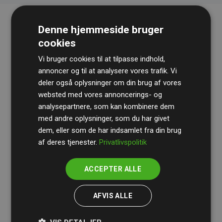
Denne hjemmeside bruger
cookies
Vi bruger cookies til at tilpasse indhold,
annoncer og til at analysere vores trafik. Vi
deler også oplysninger om din brug af vores
websted med vores annoncerings- og
Revisionshuset
BDO
gennemgår løbende vores
analysepartnere, som kan kombinere dem
beregninger og metode for at sikre gennemsigtighed
med andre oplysninger, som du har givet
og pålidelighed.
dem, eller som de har indsamlet fra din brug
Deres revision dokumenterer, at vores investeringer i
af deres tjenester.
Privatlivspolitik
klimaprojekter i gennemsnit kompenserer for
200% af
medlemmernes websites estimerede CO₂-
ACCEPTER ALLE
udledninger
.
AFVIS ALLE