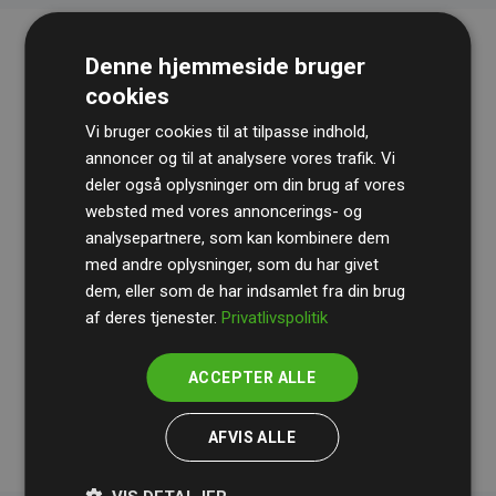
Denne hjemmeside bruger
cookies
Vi bruger cookies til at tilpasse indhold,
annoncer og til at analysere vores trafik. Vi
deler også oplysninger om din brug af vores
websted med vores annoncerings- og
Revisionshuset
BDO
gennemgår løbende vores
analysepartnere, som kan kombinere dem
beregninger og metode for at sikre gennemsigtighed
med andre oplysninger, som du har givet
og pålidelighed.
dem, eller som de har indsamlet fra din brug
Deres revision dokumenterer, at vores investeringer i
af deres tjenester.
Privatlivspolitik
klimaprojekter i gennemsnit kompenserer for
200% af
medlemmernes websites estimerede CO₂-
ACCEPTER ALLE
udledninger
.
AFVIS ALLE