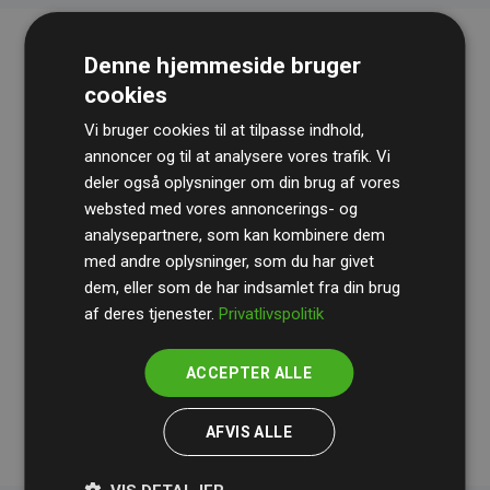
Denne hjemmeside bruger
cookies
Vi bruger cookies til at tilpasse indhold,
annoncer og til at analysere vores trafik. Vi
deler også oplysninger om din brug af vores
websted med vores annoncerings- og
Revisionshuset
BDO
gennemgår løbende vores
analysepartnere, som kan kombinere dem
beregninger og metode for at sikre gennemsigtighed
med andre oplysninger, som du har givet
og pålidelighed.
dem, eller som de har indsamlet fra din brug
Deres revision dokumenterer, at vores investeringer i
af deres tjenester.
Privatlivspolitik
klimaprojekter i gennemsnit kompenserer for
200% af
medlemmernes websites estimerede CO₂-
ACCEPTER ALLE
udledninger
.
AFVIS ALLE