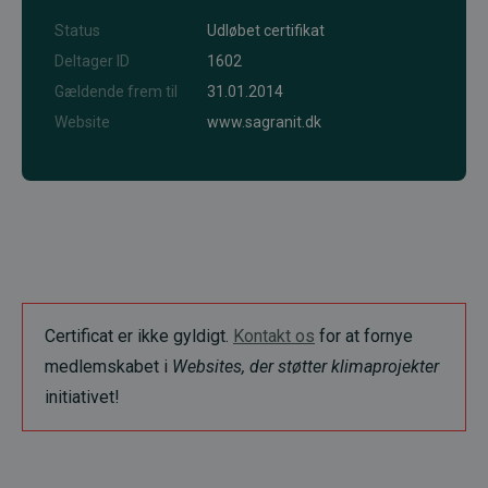
Status
Udløbet certifikat
Deltager ID
1602
Gældende frem til
31.01.2014
Website
www.sagranit.dk
Certificat er ikke gyldigt.
Kontakt os
for at fornye
medlemskabet i
Websites, der støtter klimaprojekter
initiativet!