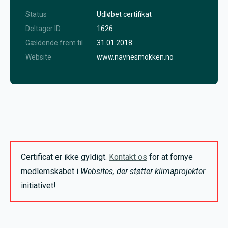
Status
Udløbet certifikat
Deltager ID
1626
Gældende frem til
31.01.2018
Website
www.navnesmokken.no
Certificat er ikke gyldigt.
Kontakt os
for at fornye
medlemskabet i
Websites, der støtter klimaprojekter
initiativet!