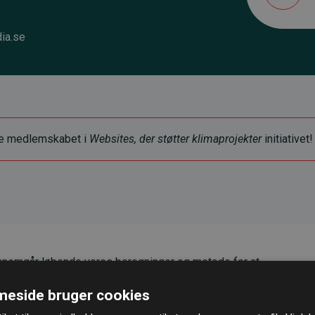
ia.se
ye medlemskabet i
Websites, der støtter klimaprojekter
initiativet!
nemgår løbende vores beregninger og metode for at
g pålidelighed.
eside bruger cookies
er, at vores investeringer i klimaprojekter i