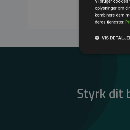
Vi bruger cookies t
gennemsnit kompensere
oplysninger om di
CO₂-udledninger
.
kombinere dem med
deres tjenester.
Pr
VIS DETALJE
Styrk dit