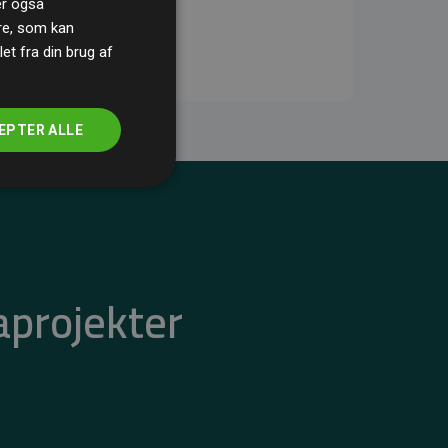
ler også
re, som kan
t fra din brug af
EPTER ALLE
aprojekter