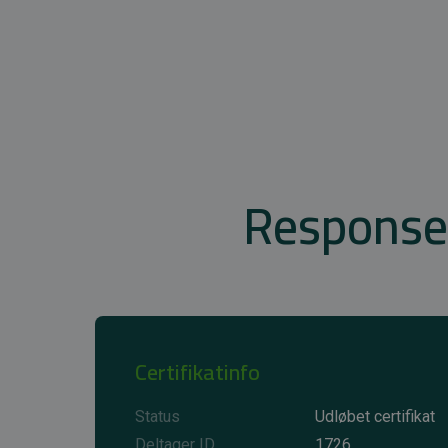
Response
Certifikatinfo
Status
Udløbet certifikat
Deltager ID
1726