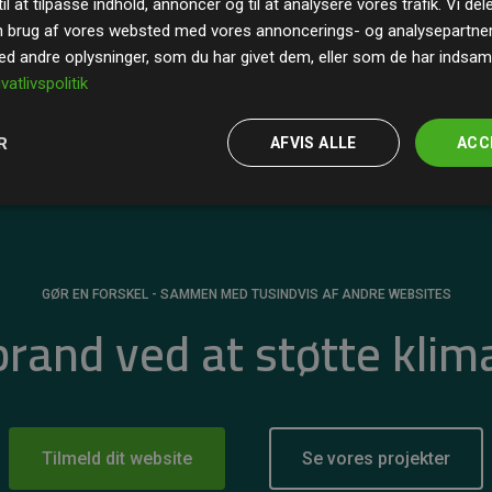
il at tilpasse indhold, annoncer og til at analysere vores trafik. Vi de
r for
200% af medlemmernes websites estimerede
n brug af vores websted med vores annoncerings- og analysepartne
 andre oplysninger, som du har givet dem, eller som de har indsamle
ivatlivspolitik
R
AFVIS ALLE
ACC
GØR EN FORSKEL - SAMMEN MED TUSINDVIS AF ANDRE WEBSITES
 brand ved at støtte klim
Tilmeld dit website
Se vores projekter