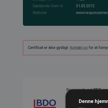
Gældende frem til
31.03.2012
Website
www.responsemed
Certificat er ikke gyldigt.
Kontakt os
for at forn
Revisionshuset
BDO
gen
sikre gennemsigtighed o
Denne hjemm
Deres revision dokumenter