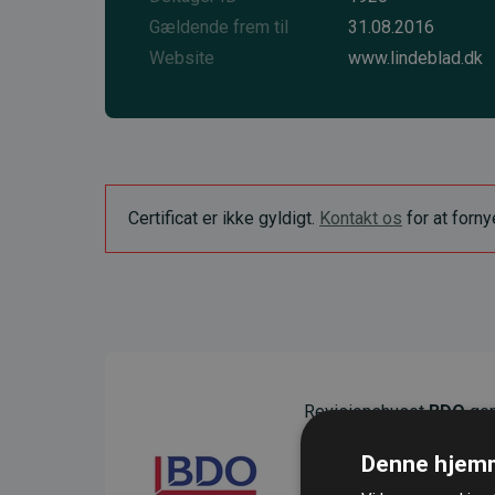
Gældende frem til
31.08.2016
Website
www.lindeblad.dk
Certificat er ikke gyldigt.
Kontakt os
for at forn
Revisionshuset
BDO
gen
sikre gennemsigtighed o
Denne hjemm
Deres revision dokumenter