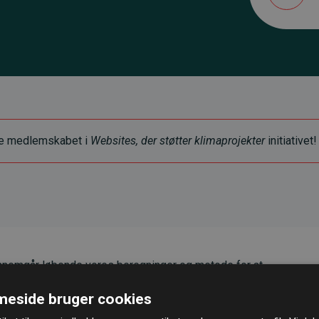
ye medlemskabet i
Websites, der støtter klimaprojekter
initiativet!
nemgår løbende vores beregninger og metode for at
g pålidelighed.
eside bruger cookies
er, at vores investeringer i klimaprojekter i