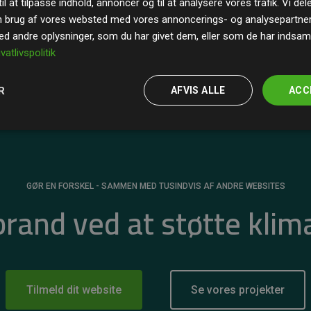
il at tilpasse indhold, annoncer og til at analysere vores trafik. Vi de
r for
200% af medlemmernes websites estimerede
n brug af vores websted med vores annoncerings- og analysepartne
 andre oplysninger, som du har givet dem, eller som de har indsamle
ivatlivspolitik
R
AFVIS ALLE
ACC
GØR EN FORSKEL - SAMMEN MED TUSINDVIS AF ANDRE WEBSITES
 brand ved at støtte klim
Tilmeld dit website
Se vores projekter