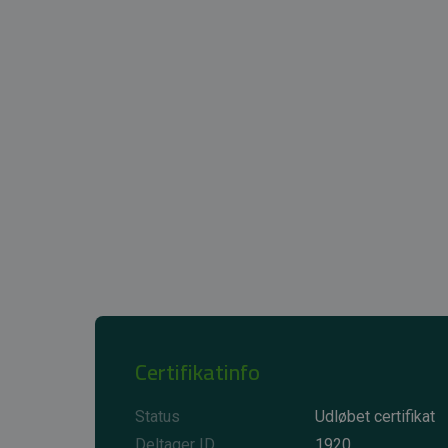
Certifikatinfo
Status
Udløbet certifikat
Deltager ID
1920