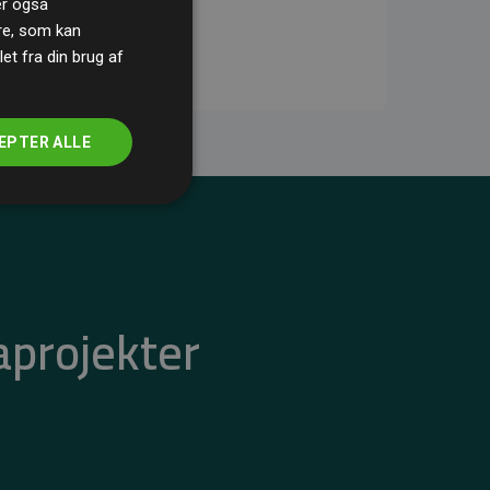
ler også
re, som kan
t fra din brug af
EPTER ALLE
aprojekter