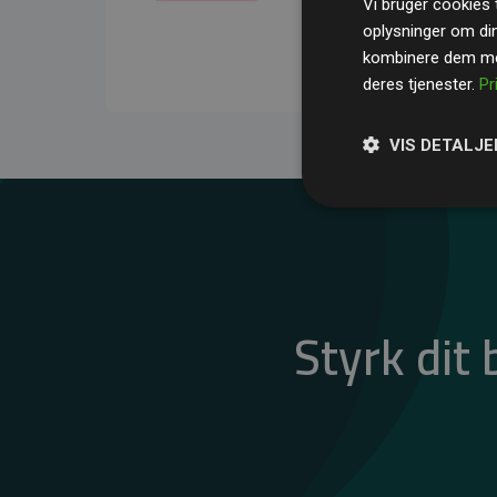
Vi bruger cookies t
gennemsnit kompensere
oplysninger om di
CO₂-udledninger
.
kombinere dem med
deres tjenester.
Pr
VIS DETALJE
Styrk dit