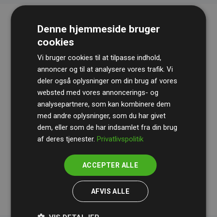
Denne hjemmeside bruger
cookies
Vi bruger cookies til at tilpasse indhold,
annoncer og til at analysere vores trafik. Vi
deler også oplysninger om din brug af vores
websted med vores annoncerings- og
Revisionshuset
BDO
gennemgår løbende vores
analysepartnere, som kan kombinere dem
beregninger og metode for at sikre gennemsigtighed
med andre oplysninger, som du har givet
og pålidelighed.
dem, eller som de har indsamlet fra din brug
Deres revision dokumenterer, at vores investeringer i
af deres tjenester.
Privatlivspolitik
klimaprojekter i gennemsnit kompenserer for
200% af
medlemmernes websites estimerede CO₂-
ACCEPTER ALLE
udledninger
.
AFVIS ALLE