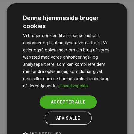
Denne hjemmeside bruger
cookies
Vi bruger cookies til at tilpasse indhold,
annoncer og til at analysere vores trafik. Vi
deler også oplysninger om din brug af vores
websted med vores annoncerings- og
Revisionshuset
BDO
gennemgår løbende vores
analysepartnere, som kan kombinere dem
beregninger og metode for at sikre gennemsigtighed
med andre oplysninger, som du har givet
og pålidelighed.
dem, eller som de har indsamlet fra din brug
Deres revision dokumenterer, at vores investeringer i
af deres tjenester.
Privatlivspolitik
klimaprojekter i gennemsnit kompenserer for
200% af
medlemmernes websites estimerede CO₂-
ACCEPTER ALLE
udledninger
.
AFVIS ALLE