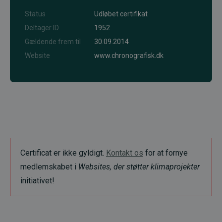
Status
Udløbet certifikat
Deltager ID
1952
Gældende frem til
30.09.2014
Website
www.chronografisk.dk
Certificat er ikke gyldigt.
Kontakt os
for at fornye
medlemskabet i
Websites, der støtter klimaprojekter
initiativet!