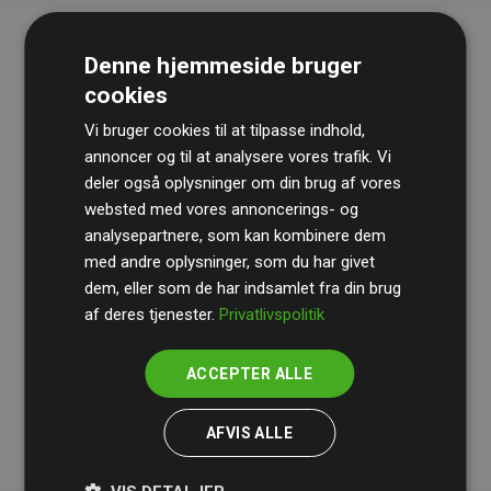
Denne hjemmeside bruger
cookies
Vi bruger cookies til at tilpasse indhold,
annoncer og til at analysere vores trafik. Vi
deler også oplysninger om din brug af vores
websted med vores annoncerings- og
Revisionshuset
BDO
gennemgår løbende vores
analysepartnere, som kan kombinere dem
beregninger og metode for at sikre gennemsigtighed
med andre oplysninger, som du har givet
og pålidelighed.
dem, eller som de har indsamlet fra din brug
Deres revision dokumenterer, at vores investeringer i
af deres tjenester.
Privatlivspolitik
klimaprojekter i gennemsnit kompenserer for
200% af
medlemmernes websites estimerede CO₂-
ACCEPTER ALLE
udledninger
.
AFVIS ALLE