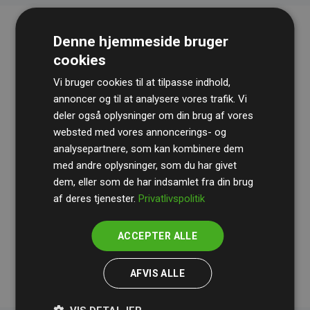
Denne hjemmeside bruger
cookies
Vi bruger cookies til at tilpasse indhold,
annoncer og til at analysere vores trafik. Vi
deler også oplysninger om din brug af vores
websted med vores annoncerings- og
Revisionshuset
BDO
gennemgår løbende vores
analysepartnere, som kan kombinere dem
beregninger og metode for at sikre gennemsigtighed
med andre oplysninger, som du har givet
og pålidelighed.
dem, eller som de har indsamlet fra din brug
Deres revision dokumenterer, at vores investeringer i
af deres tjenester.
Privatlivspolitik
klimaprojekter i gennemsnit kompenserer for
200% af
medlemmernes websites estimerede CO₂-
ACCEPTER ALLE
udledninger
.
AFVIS ALLE