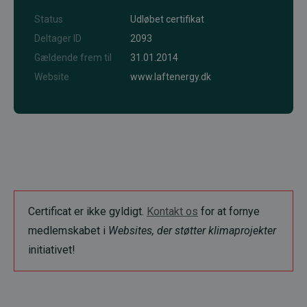
Status
Udløbet certifikat
Deltager ID
2093
Gældende frem til
31.01.2014
Website
www.laftenergy.dk
Certificat er ikke gyldigt.
Kontakt os
for at fornye
medlemskabet i
Websites, der støtter klimaprojekter
initiativet!