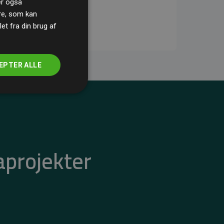
ler også
re, som kan
t fra din brug af
EPTER ALLE
aprojekter