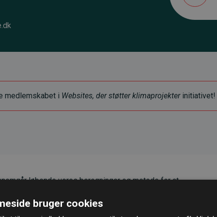
.dk
ye medlemskabet i
Websites, der støtter klimaprojekter
initiativet!
nemgår løbende vores beregninger og metode for at
g pålidelighed.
eside bruger cookies
er, at vores investeringer i klimaprojekter i