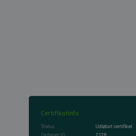
Certifikatinfo
Status
Udløbet certifikat
Deltager ID
2128