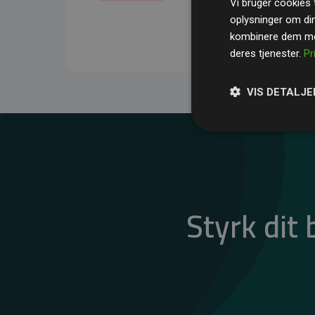
Vi bruger cookies t
gennemsnit kompensere
oplysninger om di
CO₂-udledninger
.
kombinere dem med
deres tjenester.
Pr
VIS DETALJE
Styrk dit