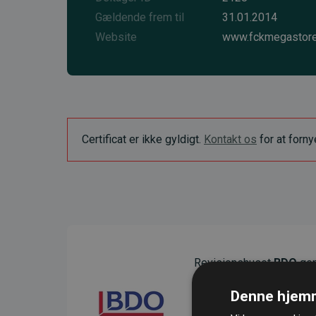
Gældende frem til
31.01.2014
Website
www.fckmegastore
Certificat er ikke gyldigt.
Kontakt os
for at forn
Revisionshuset
BDO
gen
sikre gennemsigtighed o
Denne hjemm
Deres revision dokumenter