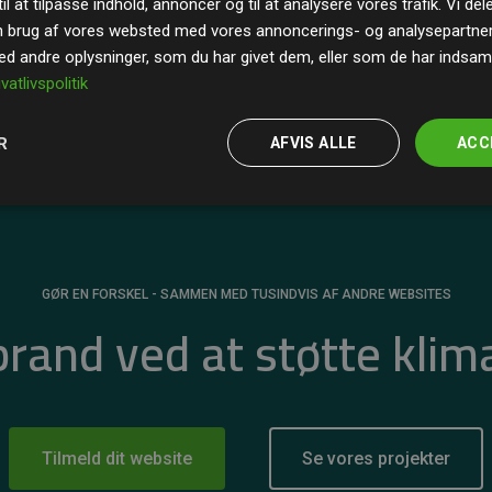
il at tilpasse indhold, annoncer og til at analysere vores trafik. Vi de
r for
200% af medlemmernes websites estimerede
n brug af vores websted med vores annoncerings- og analysepartne
 andre oplysninger, som du har givet dem, eller som de har indsamle
ivatlivspolitik
R
AFVIS ALLE
ACC
GØR EN FORSKEL - SAMMEN MED TUSINDVIS AF ANDRE WEBSITES
 brand ved at støtte klim
Tilmeld dit website
Se vores projekter