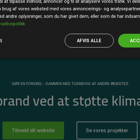
il at tilpasse indhold, annoncer og til at analysere vores trafik. Vi de
r for
200% af medlemmernes websites estimerede
n brug af vores websted med vores annoncerings- og analysepartne
 andre oplysninger, som du har givet dem, eller som de har indsamle
ivatlivspolitik
R
AFVIS ALLE
ACC
GØR EN FORSKEL - SAMMEN MED TUSINDVIS AF ANDRE WEBSITES
 brand ved at støtte klim
Tilmeld dit website
Se vores projekter