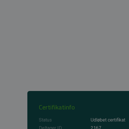
Certifikatinfo
Status
Udløbet certifikat
Deltager ID
2167