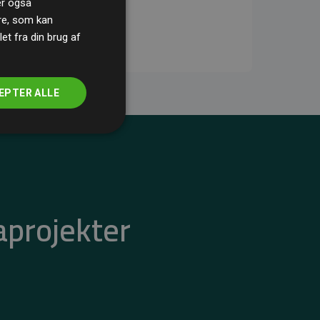
ler også
re, som kan
t fra din brug af
EPTER ALLE
aprojekter