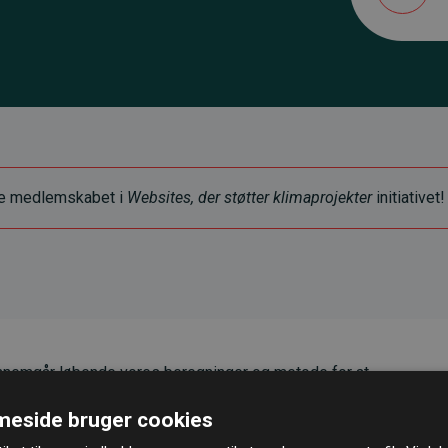
ye medlemskabet i
Websites, der støtter klimaprojekter
initiativet!
nemgår løbende vores beregninger og metode for at
g pålidelighed.
eside bruger cookies
er, at vores investeringer i klimaprojekter i