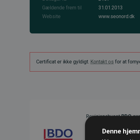
Gældende frem til
31.01.2013
Website
www.seonord.dk
Certificat er ikke gyldigt.
Kontakt os
for at forn
Revisionshuset
BDO
gen
sikre gennemsigtighed o
Denne hjemm
Deres revision dokumenter