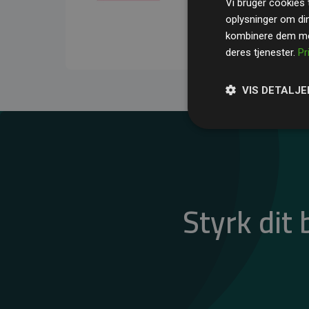
Vi bruger cookies t
gennemsnit kompensere
oplysninger om di
CO₂-udledninger
.
kombinere dem med
deres tjenester.
Pr
VIS DETALJE
Styrk dit